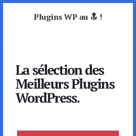
Skip
to
Plugins WP au 🔝
content
Quels
sont
les
plugins
indispensable
pour
La sélection des
WordPress
?
Meilleurs Plugins
WordPress.